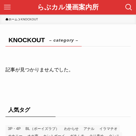
らぶカル漫画案内所
ホーム
KNOCKOUT
KNOCKOUT
– category –
記事が見つかりませんでした。
人気タグ
3P・4P
BL（ボーイズラブ）
わからせ
アナル
イラマチオ
オナニー
オホ声
カントボーイ
ガチムチ
クリ責め
クンニ